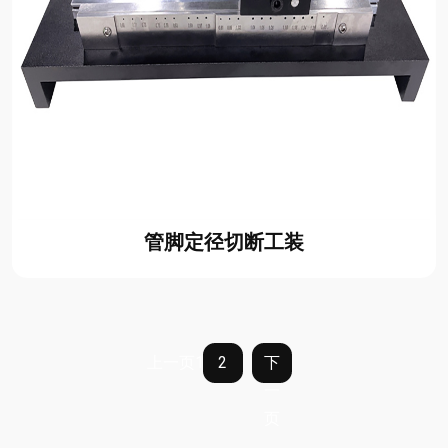
管脚定径切断工装
上一页
1
2
下
一
页